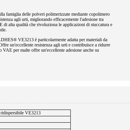
a famiglia delle polveri polimerizzate mediante copolimero
sistenza agli urti, migliorando efficacemente l'adesione tra
di alta qualità che rivoluziona le applicazioni di stuccatura e
ile.
le ADHES® VE3213 è particolarmente adatta per materiali da
fre un'eccellente resistenza agli urti e contribuisce a ridurre
mero VAE per malte offre un'eccellente adesione anche su
 ridispersibile VE3213