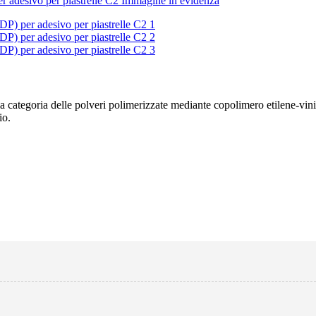
tegoria delle polveri polimerizzate mediante copolimero etilene-vinil a
io.