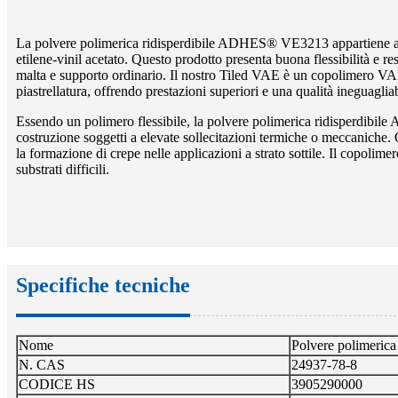
La polvere polimerica ridisperdibile ADHES® VE3213 appartiene all
etilene-vinil acetato. Questo prodotto presenta buona flessibilità e re
malta e supporto ordinario. Il nostro Tiled VAE è un copolimero VAE 
piastrellatura, offrendo prestazioni superiori e una qualità ineguagliab
Essendo un polimero flessibile, la polvere polimerica ridisperdibi
costruzione soggetti a elevate sollecitazioni termiche o meccaniche. Of
la formazione di crepe nelle applicazioni a strato sottile. Il copoli
substrati difficili.
Specifiche tecniche
Nome
Polvere polimerica
N. CAS
24937-78-8
CODICE HS
3905290000