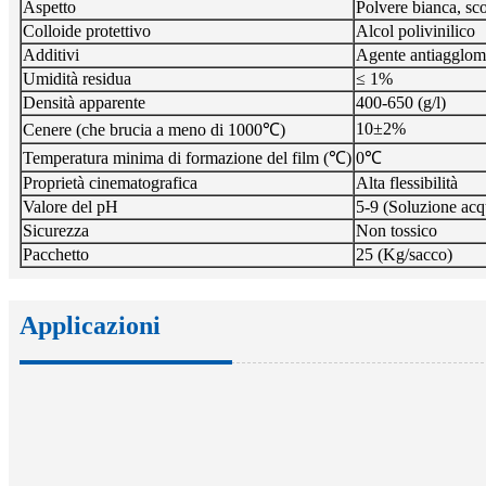
Aspetto
Polvere bianca, sc
Colloide protettivo
Alcol polivinilico
Additivi
Agente antiagglom
Umidità residua
≤ 1%
Densità apparente
400-650 (g/l)
10±2%
Cenere (che brucia a meno di 1000℃)
Temperatura minima di formazione del film (℃)
0℃
Proprietà cinematografica
Alta flessibilità
Valore del pH
5-9 (Soluzione acq
Sicurezza
Non tossico
Pacchetto
25 (Kg/sacco)
Applicazioni