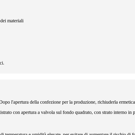
 dei materiali
ci.
Dopo l'apertura della confezione per la produzione, richiuderla ermeticam
trato con apertura a valvola sul fondo quadrato, con strato interno in pe
di temperatura e umidità elevate, per evitare di aumentare il rischio di 