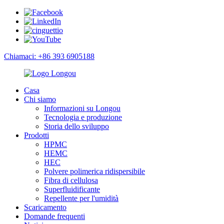
Chiamaci: +86 393 6905188
Casa
Chi siamo
Informazioni su Longou
Tecnologia e produzione
Storia dello sviluppo
Prodotti
HPMC
HEMC
HEC
Polvere polimerica ridispersibile
Fibra di cellulosa
Superfluidificante
Repellente per l'umidità
Scaricamento
Domande frequenti