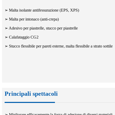
➢ Malta isolante antifessurazione (EPS, XPS)
➢ Malta per intonaco (anti-crepa)
➢ Adesivo per piastrelle, stucco per piastrelle
➢ Calafataggio CG2
➢ Stucco flessibile per pareti esterne, malta flessibile a strato sottile
Principali spettacoli
➢ Migliorare efficacemente la forza di adesione di diversi materiali