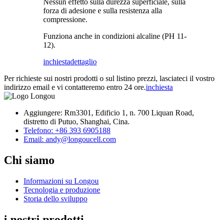
Nessun effetto sulla durezza superficiale, sulla
forza di adesione e sulla resistenza alla
compressione.
Funziona anche in condizioni alcaline (PH 11-
12).
inchiesta
dettaglio
Per richieste sui nostri prodotti o sul listino prezzi, lasciateci il vostro
indirizzo email e vi contatteremo entro 24 ore.
inchiesta
Aggiungere: Rm3301, Edificio 1, n. 700 Liquan Road,
distretto di Putuo, Shanghai, Cina.
Telefono: +86 393 6905188
Email: andy@longoucell.com
Chi siamo
Informazioni su Longou
Tecnologia e produzione
Storia dello sviluppo
i nostri prodotti