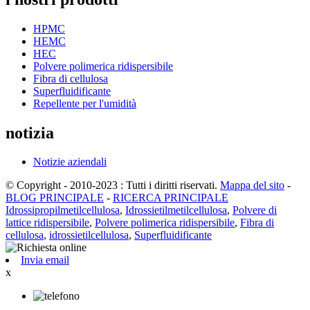
HPMC
HEMC
HEC
Polvere polimerica ridispersibile
Fibra di cellulosa
Superfluidificante
Repellente per l'umidità
notizia
Notizie aziendali
© Copyright - 2010-2023 : Tutti i diritti riservati.
Mappa del sito
-
BLOG PRINCIPALE
-
RICERCA PRINCIPALE
Idrossipropilmetilcellulosa
,
Idrossietilmetilcellulosa
,
Polvere di
lattice ridispersibile
,
Polvere polimerica ridispersibile
,
Fibra di
cellulosa
,
idrossietilcellulosa
,
Superfluidificante
Invia email
x