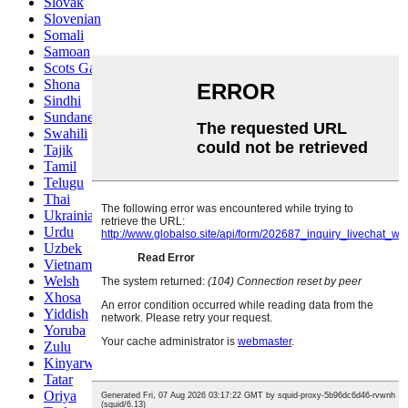
Slovak
Slovenian
Somali
Samoan
Scots Gaelic
Shona
Sindhi
Sundanese
Swahili
Tajik
Tamil
Telugu
Thai
Ukrainian
Urdu
Uzbek
Vietnamese
Welsh
Xhosa
Yiddish
Yoruba
Zulu
Kinyarwanda
Tatar
Oriya