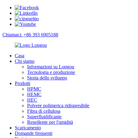
Chiamaci: +86 393 6905188
Casa
Chi siamo
Informazioni su Longou
Tecnologia e produzione
Storia dello sviluppo
Prodotti
HPMC
HEMC
HEC
Polvere polimerica ridispersibile
Fibra di cellulosa
Superfluidificante
Repellente per l'umidità
Scaricamento
Domande frequenti