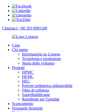
Chiamaci: +86 393 6905188
Casa
Chi siamo
Informazioni su Longou
Tecnologia e produzione
Storia dello sviluppo
Prodotti
HPMC
HEMC
HEC
Polvere polimerica ridispersibile
Fibra di cellulosa
Superfluidificante
Repellente per l'umidità
Scaricamento
Domande frequenti