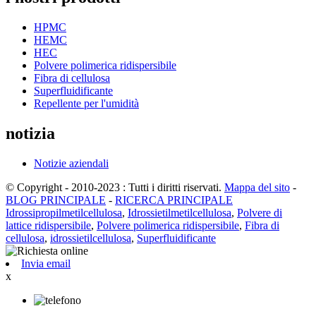
HPMC
HEMC
HEC
Polvere polimerica ridispersibile
Fibra di cellulosa
Superfluidificante
Repellente per l'umidità
notizia
Notizie aziendali
© Copyright - 2010-2023 : Tutti i diritti riservati.
Mappa del sito
-
BLOG PRINCIPALE
-
RICERCA PRINCIPALE
Idrossipropilmetilcellulosa
,
Idrossietilmetilcellulosa
,
Polvere di
lattice ridispersibile
,
Polvere polimerica ridispersibile
,
Fibra di
cellulosa
,
idrossietilcellulosa
,
Superfluidificante
Invia email
x