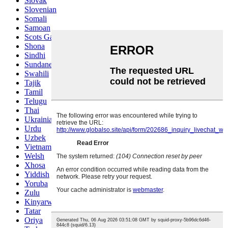
Slovak
Slovenian
Somali
Samoan
Scots Gaelic
Shona
Sindhi
Sundanese
Swahili
Tajik
Tamil
Telugu
Thai
Ukrainian
Urdu
Uzbek
Vietnamese
Welsh
Xhosa
Yiddish
Yoruba
Zulu
Kinyarwanda
Tatar
Oriya