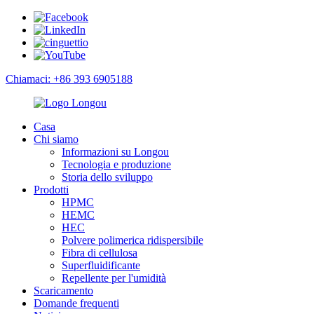
Chiamaci: +86 393 6905188
Casa
Chi siamo
Informazioni su Longou
Tecnologia e produzione
Storia dello sviluppo
Prodotti
HPMC
HEMC
HEC
Polvere polimerica ridispersibile
Fibra di cellulosa
Superfluidificante
Repellente per l'umidità
Scaricamento
Domande frequenti