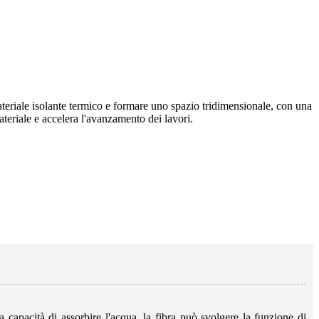
teriale isolante termico e formare uno spazio tridimensionale, con una
ateriale e accelera l'avanzamento dei lavori.
a capacità di assorbire l'acqua, la fibra può svolgere la funzione di