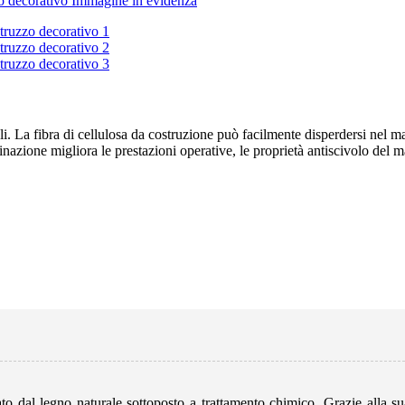
 La fibra di cellulosa da costruzione può facilmente disperdersi nel ma
nazione migliora le prestazioni operative, le proprietà antiscivolo del m
to dal legno naturale sottoposto a trattamento chimico. Grazie alla su