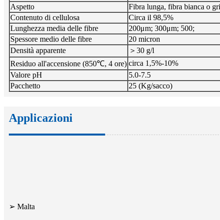
Aspetto
Fibra lunga, fibra bianca o gr
Contenuto di cellulosa
Circa il 98,5%
Lunghezza media delle fibre
200μm; 300μm; 500;
Spessore medio delle fibre
20 micron
Densità apparente
＞30 g/l
circa 1,5%-10%
Residuo all'accensione (850℃, 4 ore)
Valore pH
5.0-7.5
Pacchetto
25 (Kg/sacco)
Applicazioni
➢ Malta